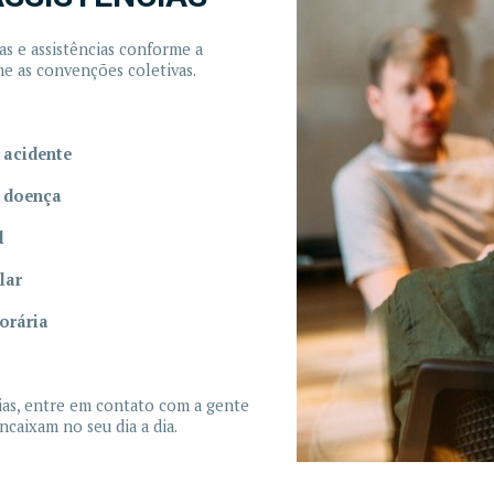
as e assistências conforme a
e as convenções coletivas.
r acidente
r doença
l
lar
orária
cias, entre em contato com a gente
ncaixam no seu dia a dia.