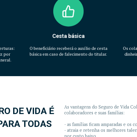
Cesta básica
erturas:
O beneficiário receberá o auxílio de cesta
Os col
ez por
básica em caso de falecimento do titular.
dinhei
neral.
As vantagens do Seguro de Vida Col
RO DE VIDA É
colaboradores e suas famílias:
PARA TODAS
- as famílias ficam amparadas e os 
- atraia e retenha os melhores tal
por custo baixo.